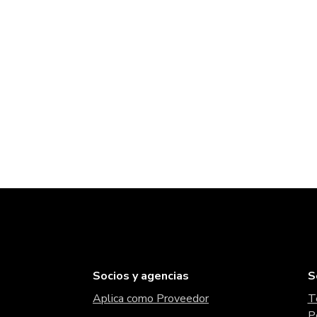
Socios y agencias
S
Aplica como Proveedor
T
P