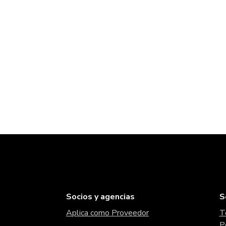
Socios y agencias
S
Aplica como Proveedor
T
P