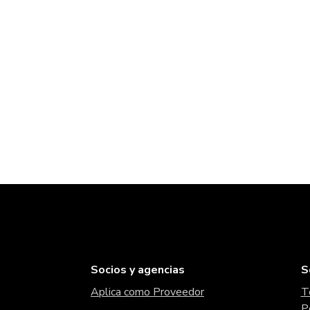
Socios y agencias
S
Aplica como Proveedor
T
P