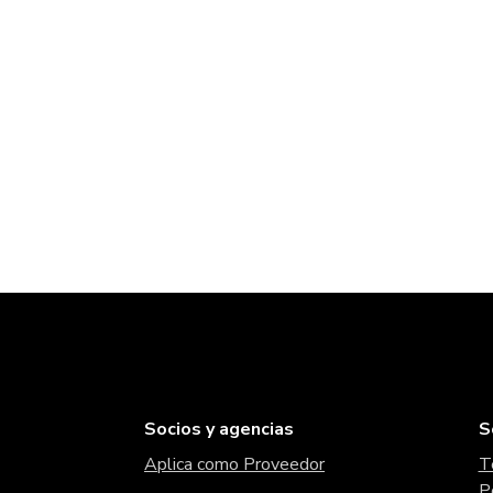
Socios y agencias
S
Aplica como Proveedor
T
P