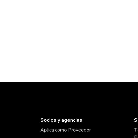
Socios y agencias
S
Aplica como Proveedor
T
P