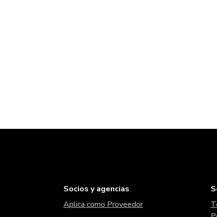
Socios y agencias
S
Aplica como Proveedor
T
P