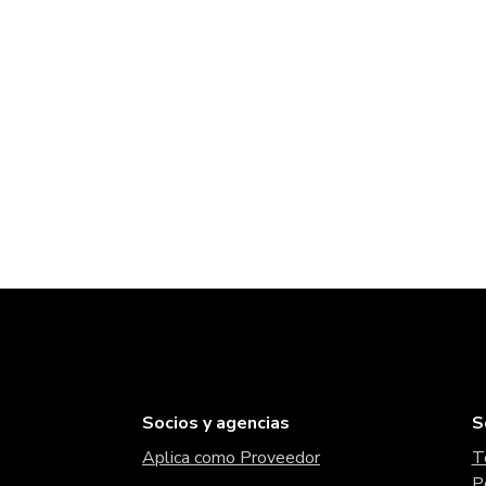
Socios y agencias
S
Aplica como Proveedor
T
P