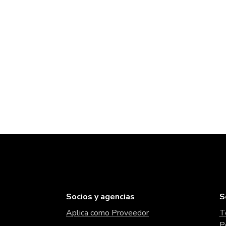
Socios y agencias
S
Aplica como Proveedor
T
P