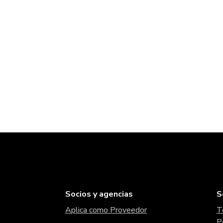
Socios y agencias
S
Aplica como Proveedor
T
P