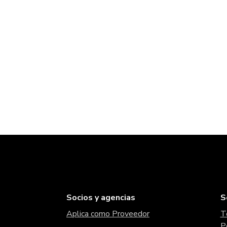
Socios y agencias
S
Aplica como Proveedor
T
P