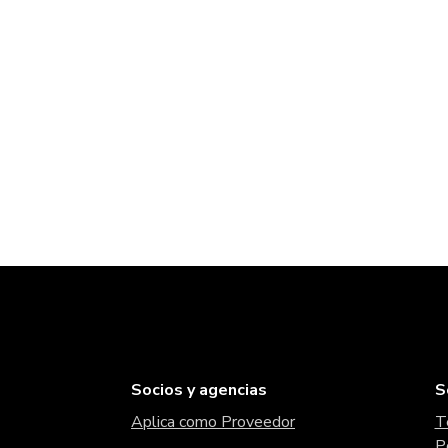
Socios y agencias
S
Aplica como Proveedor
T
P