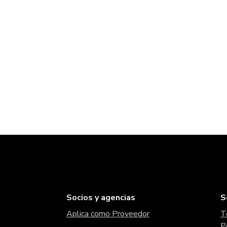
Socios y agencias
S
Aplica como Proveedor
T
P