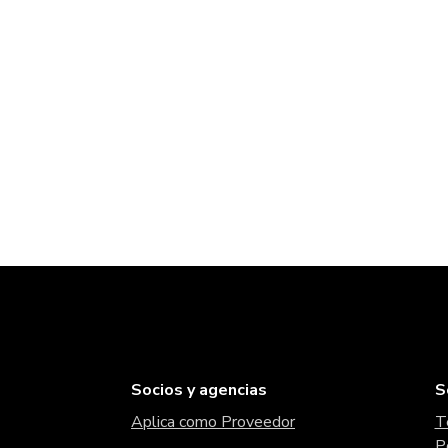
Socios y agencias
S
Aplica como Proveedor
T
P