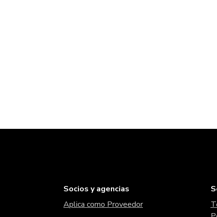
Socios y agencias
S
Aplica como Proveedor
T
P