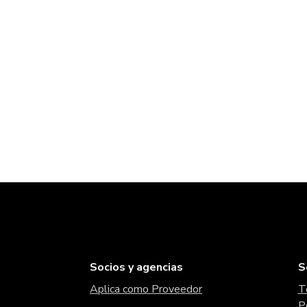
Socios y agencias
S
Aplica como Proveedor
T
P