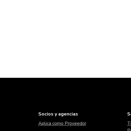
Socios y agencias
S
Aplica como Proveedor
T
P