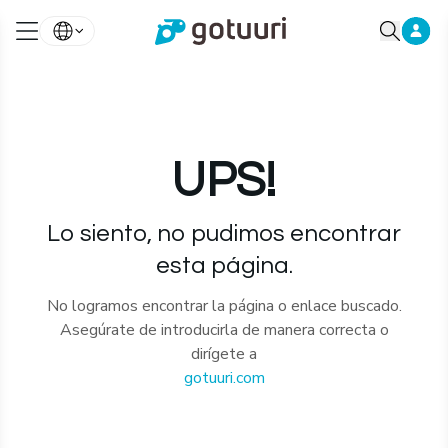
UPS!
Lo siento, no pudimos encontrar
esta página.
No logramos encontrar la página o enlace buscado.
Asegúrate de introducirla de manera correcta o
dirígete a
gotuuri.com