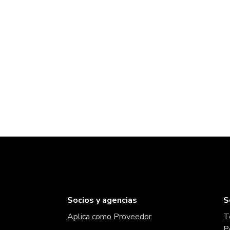
Socios y agencias
S
Aplica como Proveedor
T
P