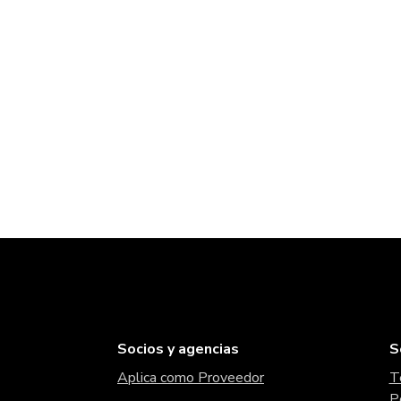
Socios y agencias
S
Aplica como Proveedor
T
P