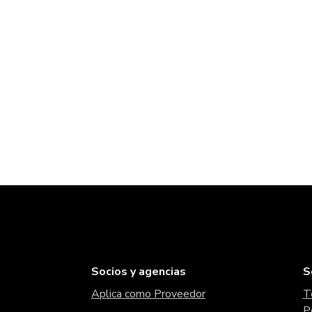
Socios y agencias
S
Aplica como Proveedor
T
P