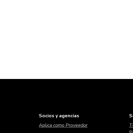
Socios y agencias
S
Aplica como Proveedor
T
P